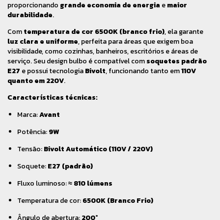
proporcionando
grande economia de energia
e
maior
durabilidade
.
Com
temperatura de cor 6500K (branco frio)
, ela garante
luz clara e uniforme
, perfeita para áreas que exigem boa
visibilidade, como cozinhas, banheiros, escritórios e áreas de
serviço. Seu design bulbo é compatível com
soquetes padrão
E27
e possui tecnologia
Bivolt
, funcionando tanto em
110V
quanto em 220V
.
Características técnicas:
Marca:
Avant
Potência:
9W
Tensão:
Bivolt Automático (110V / 220V)
Soquete:
E27 (padrão)
Fluxo luminoso:
≈ 810 lúmens
Temperatura de cor:
6500K (Branco Frio)
Ângulo de abertura:
200°