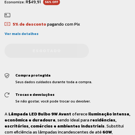
R$49,91
Economize:
56
% OFF
5% de desconto
pagando com Pix
Ver mais detalhes
Compra protegida
Seus dados cuidados durante toda a compra.
Trocas e devoluções
Se não gostar, você pode trocar ou devolver.
A
Lâmpada LED Bulbo 9W Avant
oferece
iluminação intensa,
econômica e duradoura
, sendo ideal para
residências,
escritórios, comércios e ambientes industriais
. Substitui
com eficiência as lâmpadas incandescentes de até
60W
,