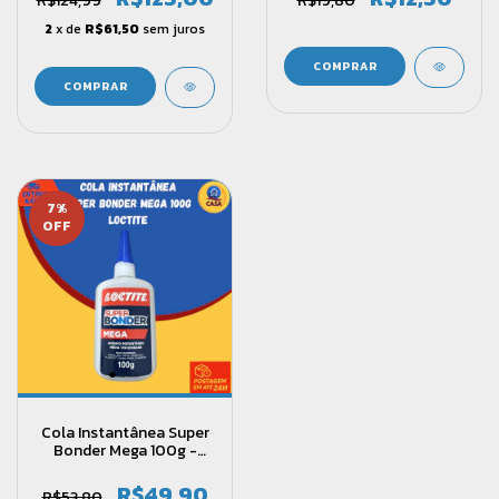
R$124,99
R$19,80
2
x de
R$61,50
sem juros
7
%
OFF
Cola Instantânea Super
Bonder Mega 100g -
Loctite
R$49,90
R$53,80