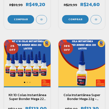
R$49,20
R$24,60
R$59,99
R$29,99
2
%
38
%
OFF
OFF
Kit 10 Colas Instantânea
Cola Instantânea Super
Super Bonder Mega 22g
Bonder Mega 22g -
- Loctite
Loctite
R$123,00
R$12,30