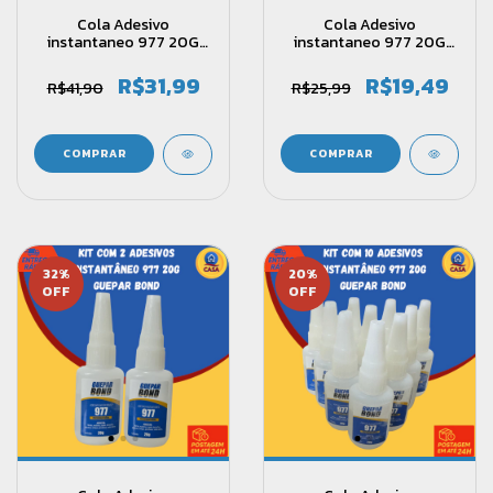
Cola Adesivo
Cola Adesivo
instantaneo 977 20G
instantaneo 977 20G
Guepar Bond Kit com
Guepar Bond Kit com
5und
3und
R$31,99
R$19,49
R$41,90
R$25,99
32
%
20
%
OFF
OFF