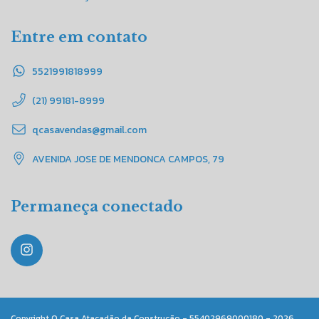
Entre em contato
5521991818999
(21) 99181-8999
qcasavendas@gmail.com
AVENIDA JOSE DE MENDONCA CAMPOS, 79
Permaneça conectado
Copyright Q Casa Atacadão da Construção - 55402969000180 - 2026.