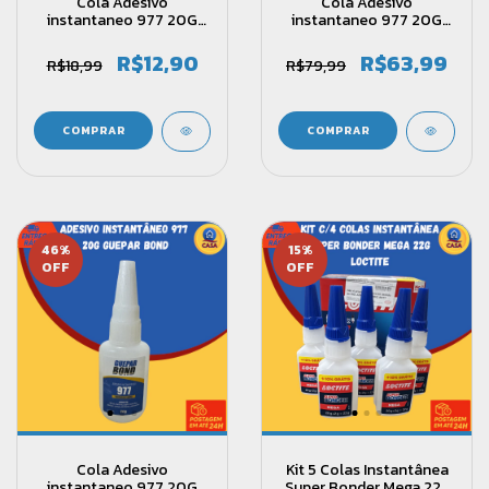
Cola Adesivo
Cola Adesivo
instantaneo 977 20G
instantaneo 977 20G
Guepar Bond Kit com
Guepar Bond Kit com
2und
10und
R$12,90
R$63,99
R$18,99
R$79,99
46
%
15
%
OFF
OFF
Cola Adesivo
Kit 5 Colas Instantânea
instantaneo 977 20G
Super Bonder Mega 22g