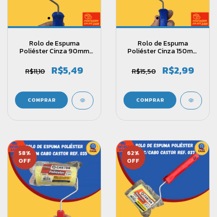
Rolo de Espuma
Rolo de Espuma
Poliéster Cinza 90mm
Poliéster Cinza 150mm
(9cm) - Tigre Ref.: 1340
(15cm) - Tigre ref.: 1340
R$5,49
R$2,99
R$11,10
R$15,50
58
%
62
%
OFF
OFF