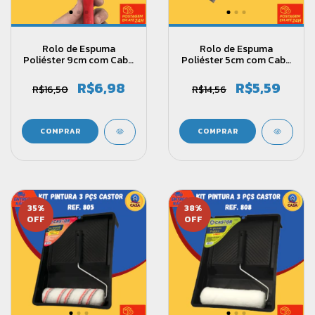
Rolo de Espuma
Rolo de Espuma
Poliéster 9cm com Cabo
Poliéster 5cm com Cabo
– Castor Ref. 035
– Castor Ref. 037
R$6,98
R$5,59
R$16,50
R$14,56
35
%
38
%
OFF
OFF