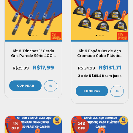
Kit 6 Trinchas 1" Cerda
Kit 6 Espátulas de Aço
Gris Parede Série 400 -
Cromado Cabo Plástico
Castor
Reforçado 150mm
(15cm)- Castor
R$17,99
R$131,71
R$25,99
R$134,99
2
x de
R$65,86
sem juros
4
%
24
%
OFF
OFF