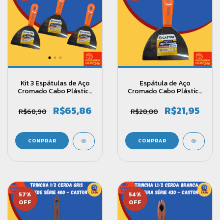
Kit 3 Espátulas de Aço
Espátula de Aço
Cromado Cabo Plástico
Cromado Cabo Plástico
Reforçado 150mm
Reforçado 150mm
(15cm)- Castor
(15cm)- Castor
R$65,86
R$21,95
R$68,90
R$28,80
57
%
54
%
OFF
OFF