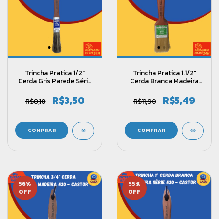
Trincha Pratica 1/2"
Trincha Pratica 1.1/2"
Cerda Gris Parede Série
Cerda Branca Madeira
400 - Castor
Série 430 - Castor
R$3,50
R$5,49
R$8,10
R$11,90
56
%
55
%
OFF
OFF