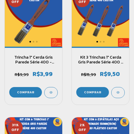
OFF
OFF
Trincha 1" Cerda Gris
Kit 3 Trinchas 1" Cerda
Parede Série 400 -
Gris Parede Série 400 -
Castor
Castor
R$3,99
R$9,50
R$9,99
R$15,99
31
%
2
%
OFF
OFF