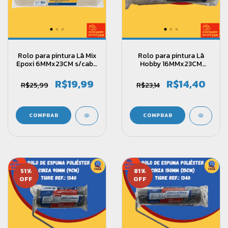
Rolo para pintura Lã Mix
Rolo para pintura Lã
Epoxi 6MMx23CM s/cabo
Hobby 16MMx23CM
Ref.533- Castor
s/cabo Ref. 131- Castor
R$19,99
R$14,40
R$25,99
R$23,14
51
%
81
%
OFF
OFF