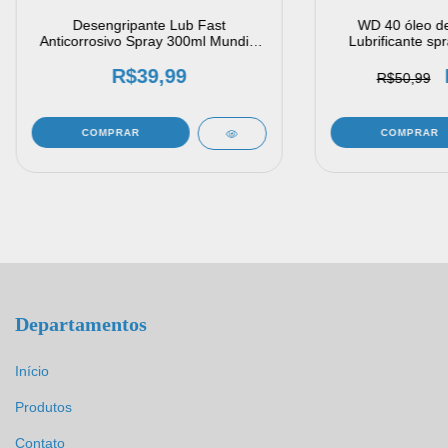
Desengripante Lub Fast
WD 40 óleo de
Anticorrosivo Spray 300ml Mundial
Lubrificante spr
Prime - kit com 4 unidades
Multius
R$39,99
R$50,99
Departamentos
Início
Produtos
Contato